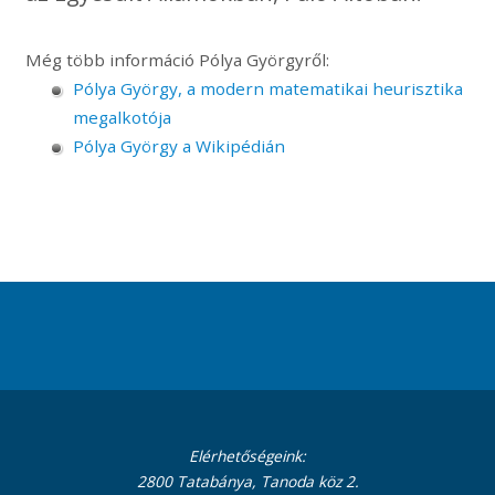
Még több információ Pólya Györgyről:
Pólya György, a modern matematikai heurisztika
megalkotója
Pólya György a Wikipédián
Elérhetőségeink:
2800 Tatabánya, Tanoda köz 2.