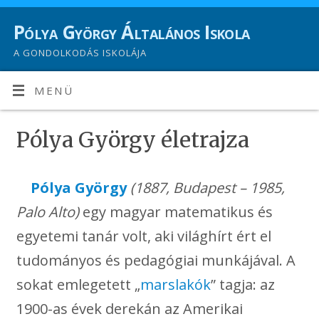
Pólya György Általános Iskola
A GONDOLKODÁS ISKOLÁJA
MENÜ
Pólya György életrajza
Pólya György
(1887, Budapest – 1985,
Palo Alto)
egy magyar matematikus és
egyetemi tanár volt, aki világhírt ért el
tudományos és pedagógiai munkájával. A
sokat emlegetett „
marslakók
” tagja: az
1900-as évek derekán az Amerikai