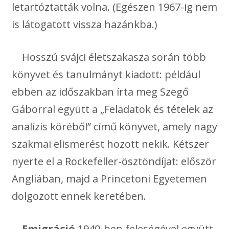
letartóztatták volna. (Egészen 1967-ig nem
is látogatott vissza hazánkba.)
Hosszú svájci életszakasza során több
könyvet és tanulmányt kiadott: például
ebben az időszakban írta meg Szegő
Gáborral együtt a „Feladatok és tételek az
analízis köréből” című könyvet, amely nagy
szakmai elismerést hozott nekik. Kétszer
nyerte el a Rockefeller-ösztöndíjat: először
Angliában, majd a Princetoni Egyetemen
dolgozott ennek keretében.
Emigráció
1940-ben feleségével együtt