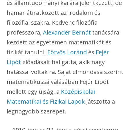
és államtudományi karára jelentkezett, de
hamar átiratkozott az irodalom és
filozófiai szakra. Kedvenc filozófia
professzora,
Alexander Bernát
tanácsára
kezdett az egyetemen matematikát és
fizikát tanulni:
Eötvös Loránd
és
Fejér
Lipót
előadásait hallgatta, akik nagy
hatással voltak rá. Saját elmondása szerint
matematikussá válásában Fejér Lipót
mellett egy újság, a
Középiskolai
Matematikai és Fizikai Lapok
játszotta a
legnagyobb szerepet.
1910-ben és ’11-ben a bécsi egyetemre