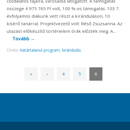
csodálatos tájaira, városaiba látogatott. A támogatás
összege 4 975 765 Ft volt, 100 %-os támogatás. 103 7.
évfolyamos diákunk vett részt a kiránduláson, 10
kísérő tanárral. Projektvezető volt: Réső Zsuzsanna. Az
utazást előkészítő történelem órák előzték meg. A…
Tovább
→
Címke
Határtalanul program
,
kirándulás
«
‹
4
5
6