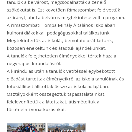
tanulók a belvárost, megcsodálhatták a zenélő
szökőkutat is. Ezt követően Rimaszombat felé vettük
az irányt, ahol a belváros megtekintése volt a program.
A rimaszombati Tompa Mihály Általános Iskolában
külhoni diákokkal, pedagógusokkal találkoztunk.
Megtekintettük az iskolát, bemutató órát láttunk,
közösen énekeltünk és átadtuk ajándékunkat.
A tanulók felejthetetlen élményekkel tértek haza a
négynapos kirándulásról.
A kirándulás után a tanulók vetítéssel egybekötött
előadást tartottak élményeikről az iskola tanulóinak és
fotókiállítást állítottak össze az iskola aulájában.
Osztályokként összegeztük tapasztalatainkat,
felelevenítettük a látottakat, átismételtük a
történelmi vonatkozásokat.