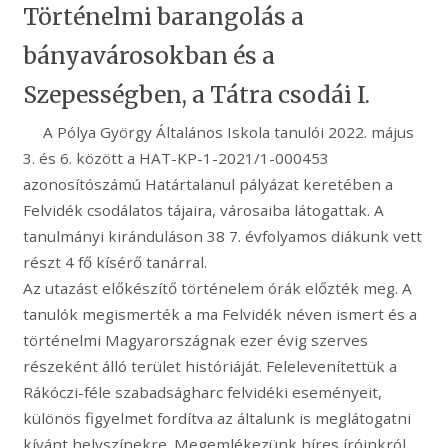
Történelmi barangolás a
bányavárosokban és a
Szepességben, a Tátra csodái I.
A Pólya György Általános Iskola tanulói 2022. május
3. és 6. között a HAT-KP-1-2021/1-000453
azonosítószámú Határtalanul pályázat keretében a
Felvidék csodálatos tájaira, városaiba látogattak. A
tanulmányi kiránduláson 38 7. évfolyamos diákunk vett
részt 4 fő kísérő tanárral.
Az utazást előkészítő történelem órák előzték meg. A
tanulók megismerték a ma Felvidék néven ismert és a
történelmi Magyarországnak ezer évig szerves
részeként álló terület históriáját. Felelevenítettük a
Rákóczi-féle szabadságharc felvidéki eseményeit,
különös figyelmet fordítva az általunk is meglátogatni
kívánt helyszínekre. Megemlékezünk híres íróinkról,