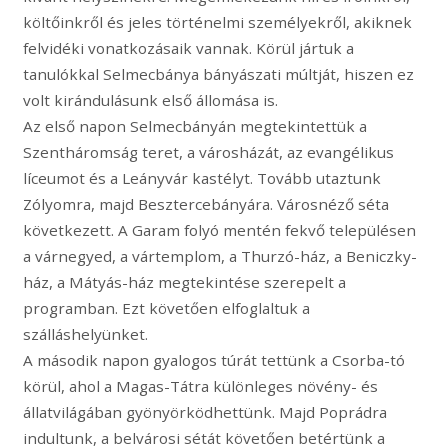
költőinkről és jeles történelmi személyekről, akiknek
felvidéki vonatkozásaik vannak. Körül jártuk a
tanulókkal Selmecbánya bányászati múltját, hiszen ez
volt kirándulásunk első állomása is.
Az első napon Selmecbányán megtekintettük a
Szentháromság teret, a városházát, az evangélikus
líceumot és a Leányvár kastélyt. Tovább utaztunk
Zólyomra, majd Besztercebányára. Városnéző séta
következett. A Garam folyó mentén fekvő településen
a várnegyed, a vártemplom, a Thurzó-ház, a Beniczky-
ház, a Mátyás-ház megtekintése szerepelt a
programban. Ezt követően elfoglaltuk a
szálláshelyünket.
A második napon gyalogos túrát tettünk a Csorba-tó
körül, ahol a Magas-Tátra különleges növény- és
állatvilágában gyönyörködhettünk. Majd Poprádra
indultunk, a belvárosi sétát követően betértünk a