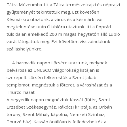
Tátra Múzeumba. Itt a Tátra természetrajzi és néprajzi
gyűjteményét tekintettük meg. Ezt követően
Késmárkra utaztunk, a város és a késmárki vár
megtekintése után Ólublóra utaztunk. Itt a Poprád
túloldalán emelkedő 200 m magas hegytetőn álló Lubló
várát látogattuk meg. Ezt követően visszaindulunk
szálláshelyünkre.
A harmadik napon Lőcsére utaztunk, melynek
belvárosa az UNESCO világörökség listáján is
szerepelt. Lőcsén felkerestük a Szent Jakab
templomot, megnéztük a főteret, a városházát és a
Thurzó-házat.
A negyedik napon megnéztük Kassát (főtér, Szent
Erzsébet Székesegyház, Rákóczi kriptája, az Orbán
torony, Szent Mihály kápolna, Nemzeti Színház,
Thurzó ház). Kassán önállóan is felfedezhették a