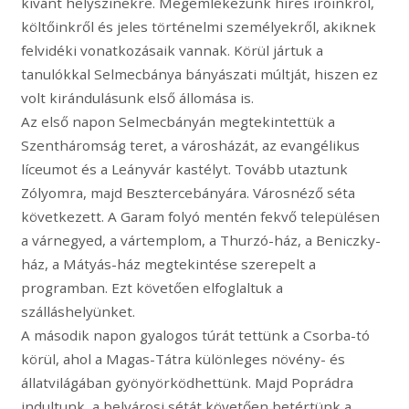
kívánt helyszínekre. Megemlékezünk híres íróinkról,
költőinkről és jeles történelmi személyekről, akiknek
felvidéki vonatkozásaik vannak. Körül jártuk a
tanulókkal Selmecbánya bányászati múltját, hiszen ez
volt kirándulásunk első állomása is.
Az első napon Selmecbányán megtekintettük a
Szentháromság teret, a városházát, az evangélikus
líceumot és a Leányvár kastélyt. Tovább utaztunk
Zólyomra, majd Besztercebányára. Városnéző séta
következett. A Garam folyó mentén fekvő településen
a várnegyed, a vártemplom, a Thurzó-ház, a Beniczky-
ház, a Mátyás-ház megtekintése szerepelt a
programban. Ezt követően elfoglaltuk a
szálláshelyünket.
A második napon gyalogos túrát tettünk a Csorba-tó
körül, ahol a Magas-Tátra különleges növény- és
állatvilágában gyönyörködhettünk. Majd Poprádra
indultunk, a belvárosi sétát követően betértünk a