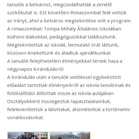
tanulók a belvárost, megcsodálhatták a zenélő
szökőkutat is. Ezt követően Rimaszombat felé vettük
az irányt, ahol a belváros megtekintése volt a program.
A rimaszombati Tompa Mihály Általános Iskolában
külhoni diákokkal, pedagógusokkal találkoztunk.
Megtekintettük az iskolát, bemutató órát láttunk,
közösen énekeltünk és átadtuk ajándékunkat.
A tanulók felejthetetlen élményekkel tértek haza a
négynapos kirándulásról.
A kirándulás után a tanulók vetítéssel egybekötött
előadást tartottak élményeikről az iskola tanulóinak és
fotókiállítást állítottak össze az iskola aulájában.
Osztályokként összegeztük tapasztalatainkat,
felelevenítettük a látottakat, átismételtük a történelmi
vonatkozásokat.