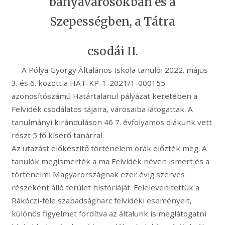
bányavárosokban és a
Szepességben, a Tátra
csodái II.
A Pólya György Általános Iskola tanulói 2022. május
3. és 6. között a HAT-KP-1-2021/1-000155
azonosítószámú Határtalanul pályázat keretében a
Felvidék csodálatos tájaira, városaiba látogattak. A
tanulmányi kiránduláson 46 7. évfolyamos diákunk vett
részt 5 fő kísérő tanárral.
Az utazást előkészítő történelem órák előzték meg. A
tanulók megismerték a ma Felvidék néven ismert és a
történelmi Magyarországnak ezer évig szerves
részeként álló terület históriáját. Felelevenítettük a
Rákóczi-féle szabadságharc felvidéki eseményeit,
különös figyelmet fordítva az általunk is meglátogatni