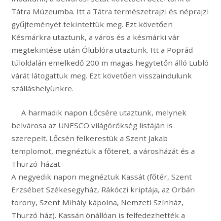
Tátra Múzeumba. Itt a Tátra természetrajzi és néprajzi
gyűjteményét tekintettük meg. Ezt követően
Késmárkra utaztunk, a város és a késmárki vár
megtekintése után Ólublóra utaztunk. Itt a Poprád
túloldalán emelkedő 200 m magas hegytetőn álló Lubló
várát látogattuk meg. Ezt követően visszaindulunk
szálláshelyünkre.
A harmadik napon Lőcsére utaztunk, melynek
belvárosa az UNESCO világörökség listáján is
szerepelt. Lőcsén felkerestük a Szent Jakab
templomot, megnéztük a főteret, a városházát és a
Thurzó-házat.
A negyedik napon megnéztük Kassát (főtér, Szent
Erzsébet Székesegyház, Rákóczi kriptája, az Orbán
torony, Szent Mihály kápolna, Nemzeti Színház,
Thurzó ház). Kassán önállóan is felfedezhették a