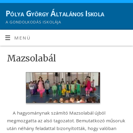
Pólya György Általános Iskola
A GONDOLKODÁS ISKOLÁJA
MENÜ
Mazsolabál
A hagyománynak számító Mazsolabál újból
megmozgatta az alsó tagozatot. Bemutatkozó műsoruk
után néhány feladattal bizonyították, hogy valóban