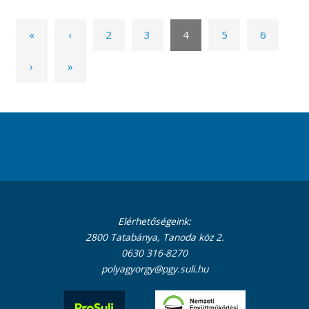
«
‹
2
3
4
5
6
›
»
Elérhetőségeink:
2800 Tatabánya, Tanoda köz 2.
0630 316-8270
polyagyorgy@pgy.suli.hu