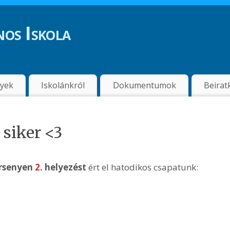
os Iskola
nyek
Iskolánkról
Dokumentumok
Beirat
siker <3
rsenyen
2.
helyezést
ért el hatodikos csapatunk: