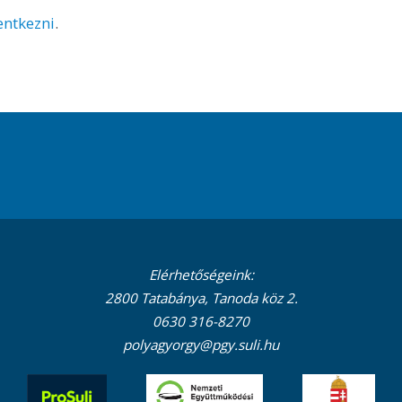
lentkezni
.
Elérhetőségeink:
2800 Tatabánya, Tanoda köz 2.
0630 316-8270
polyagyorgy@pgy.suli.hu