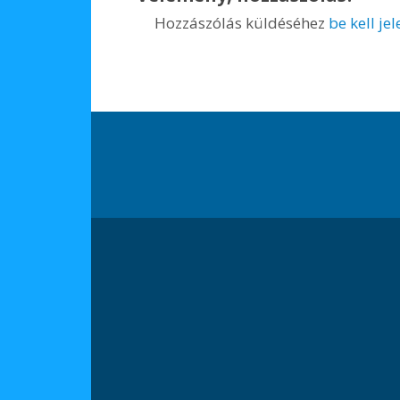
Hozzászólás küldéséhez
be kell je