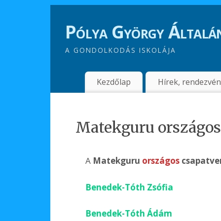
Pólya György Általán
A GONDOLKODÁS ISKOLÁJA
Kezdőlap
Hírek, rendezvé
Matekguru országos 
A
Matekguru
országos
csapatve
Benedek-Tóth Zsófia
Benedek-Tóth Ádám