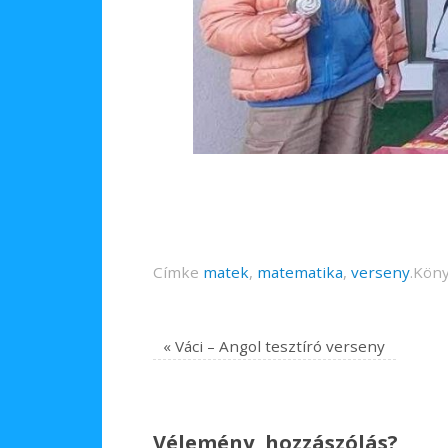
Címke
matek
,
matematika
,
verseny
.
Köny
«
Váci – Angol tesztíró verseny
Vélemény, hozzászólás?