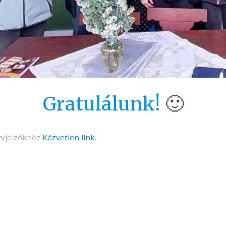
Gratulálunk!
🙂
vjelzőkhöz
Közvetlen link
.