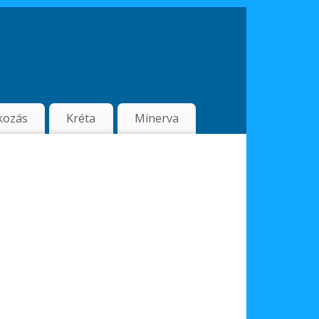
kozás
Kréta
Minerva