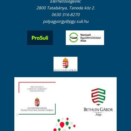
Elérhetőségeink:
2800 Tatabánya, Tanoda köz 2.
0630 316-8270
polyagyorgy@pgy.suli.hu