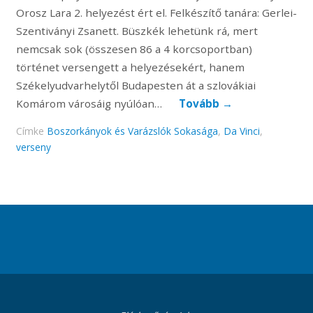
Orosz Lara 2. helyezést ért el. Felkészítő tanára: Gerlei-
Szentiványi Zsanett. Büszkék lehetünk rá, mert
nemcsak sok (összesen 86 a 4 korcsoportban)
történet versengett a helyezésekért, hanem
Székelyudvarhelytől Budapesten át a szlovákiai
Komárom városáig nyúlóan…
Tovább
→
Címke
Boszorkányok és Varázslók Sokasága
,
Da Vinci
,
verseny