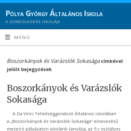
Pólya György Általános Iskola
A GONDOLKODÁS ISKOLÁJA
MENÜ
Boszorkányok és Varázslók Sokasága
címkével
jelölt bejegyzések
Boszorkányok és Varázslók
Sokasága
A Da Vinci Tehetséggondozó Általános Iskolában
a „Boszorkányok és Varázslók Sokasága” elnevezésű
meseíró pályázaton iskolánk tanulója, az 5.c osztályos