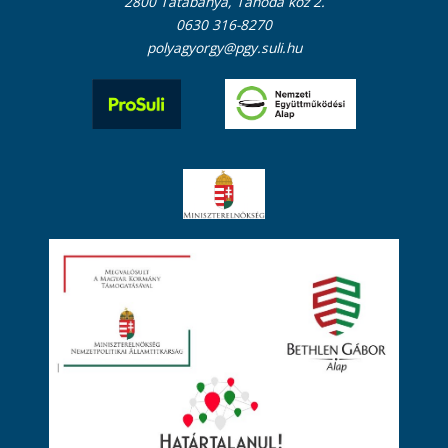
2800 Tatabánya, Tanoda köz 2.
0630 316-8270
polyagyorgy@pgy.suli.hu