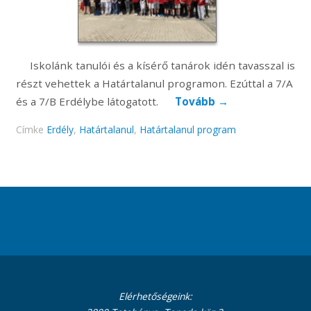
Iskolánk tanulói és a kísérő tanárok idén tavasszal is
részt vehettek a Határtalanul programon. Ezúttal a 7/A
és a 7/B Erdélybe látogatott.
Tovább
→
Címke
Erdély
,
Határtalanul
,
Határtalanul program
Elérhetőségeink: