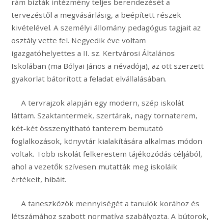
rám bízták intézmény teljes berendezését a
tervezéstől a megvásárlásig, a beépített részek
kivételével. A személyi állomány pedagógus tagjait az
osztály vette fel. Negyedik éve voltam
igazgatóhelyettes a II. sz. Kertvárosi Általános
Iskolában (ma Bólyai János a névadója), az ott szerzett
gyakorlat bátorított a feladat elvállalásában.
A tervrajzok alapján egy modern, szép iskolát
láttam. Szaktantermek, szertárak, nagy tornaterem,
két-két összenyitható tanterem bemutató
foglalkozások, könyvtár kialakítására alkalmas módon
voltak. Több iskolát felkerestem tájékozódás céljából,
ahol a vezetők szívesen mutatták meg iskoláik
értékeit, hibáit.
A taneszközök mennyiségét a tanulók korához és
létszámához szabott normatíva szabályozta. A bútorok,