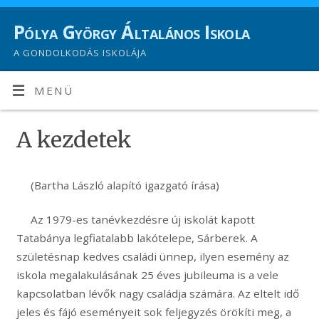
Pólya György Általános Iskola
A GONDOLKODÁS ISKOLÁJA
MENÜ
A kezdetek
(Bartha László alapító igazgató írása)
Az 1979-es tanévkezdésre új iskolát kapott
Tatabánya legfiatalabb lakótelepe, Sárberek. A
születésnap kedves családi ünnep, ilyen esemény az
iskola megalakulásának 25 éves jubileuma is a vele
kapcsolatban lévők nagy családja számára. Az eltelt idő
jeles és fájó eseményeit sok feljegyzés örökíti meg, a