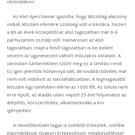
útvonalakon.
Az élet ilyen hamar igazolta, hogy látszólag alacsony
induló létszám ellenére szükség volt a iskolára, hiszen
a 80-as évek közepétől az alsó tagozatban már 6-6
párhuzamos osztály volt. Hamarosan az alsó
tagozatban, majd a felső tagozatban is be kellett
vezetni az úgynevezett váltott műszakos oktatást. A
városban Sárberekben szűnt meg ez a tanítási rend.
Ez igen jelentős hóhánnyá vált, de további bővítés már
nem volt indokolt az iskolahálózatban. A legmagasabb
létszám egy tanévben elérte az 1050 főt. Az iskola nem
erre épült, az átadás utáni naptól 25 éve folyamatos az
átépítés, korszerűsítés, alkalmazkodás a kor
igényeihez.
A nevelőtestület tagjai is sokfelől érkeztek, sokféle
elgondolással. Gyakori értekezéssel, megbeszéléssel