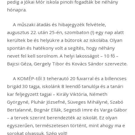
pedig a Jókai Mór iskola pincéi fogadták be néhány
hónapra.
A műszaki átadás és hibajegyzék felvétele,
augusztus 22. után 25-én, szombaton (!) egy nap alatt
kerültek be és helyükre a bútorok az iskolába. Olyan
spontán és hatékony volt a segítés, hogy néhány
nevet fel kell sorolnom. A helyi lakosságot – 10 fő –
Bajcsi Géza, Gergely Tibor és Kovács Sándor szervezte.
A KOMÉP-től 3 teherautó 20 fuvarral és a billencses
brigád 30 tagja, iskolánk 8 leendő tanulója és a tanári
kar feljegyzett tagjai – Király Viktória, Németh
Györgyné, Pluhár Józsefné, Süveges Mihályné, Szabó
Bertalanné, Bognár Ellák, Segesdi Imre és Varga Gábor
– a tervek szerint berendezték az iskolát. Ez olyan
egyszerűen, természetesen történt, mint ahogy ma e
sorokat olvassuk. Szép volt!