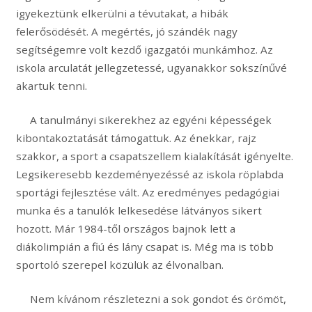
igyekeztünk elkerülni a tévutakat, a hibák
felerősödését. A megértés, jó szándék nagy
segítségemre volt kezdő igazgatói munkámhoz. Az
iskola arculatát jellegzetessé, ugyanakkor sokszínűvé
akartuk tenni.
A tanulmányi sikerekhez az egyéni képességek
kibontakoztatását támogattuk. Az énekkar, rajz
szakkor, a sport a csapatszellem kialakítását igényelte.
Legsikeresebb kezdeményezéssé az iskola röplabda
sportági fejlesztése vált. Az eredményes pedagógiai
munka és a tanulók lelkesedése látványos sikert
hozott. Már 1984-től országos bajnok lett a
diákolimpián a fiú és lány csapat is. Még ma is több
sportoló szerepel közülük az élvonalban.
Nem kívánom részletezni a sok gondot és örömöt,