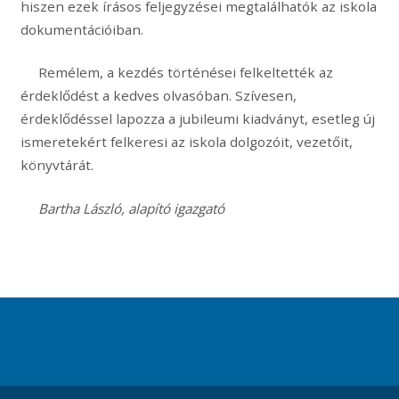
hiszen ezek írásos feljegyzései megtalálhatók az iskola
dokumentációiban.
Remélem, a kezdés történései felkeltették az
érdeklődést a kedves olvasóban. Szívesen,
érdeklődéssel lapozza a jubileumi kiadványt, esetleg új
ismeretekért felkeresi az iskola dolgozóit, vezetőit,
könyvtárát.
Bartha László, alapító igazgató