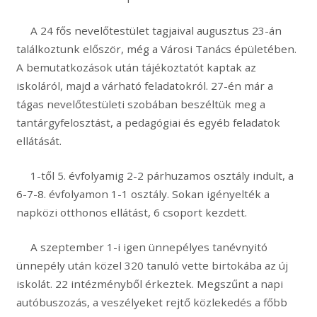
A 24 fős nevelőtestület tagjaival augusztus 23-án
találkoztunk először, még a Városi Tanács épületében.
A bemutatkozások után tájékoztatót kaptak az
iskoláról, majd a várható feladatokról. 27-én már a
tágas nevelőtestületi szobában beszéltük meg a
tantárgyfelosztást, a pedagógiai és egyéb feladatok
ellátását.
1-től 5. évfolyamig 2-2 párhuzamos osztály indult, a
6-7-8. évfolyamon 1-1 osztály. Sokan igényelték a
napközi otthonos ellátást, 6 csoport kezdett.
A szeptember 1-i igen ünnepélyes tanévnyitó
ünnepély után közel 320 tanuló vette birtokába az új
iskolát. 22 intézményből érkeztek. Megszűnt a napi
autóbuszozás, a veszélyeket rejtő közlekedés a főbb