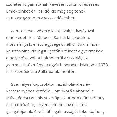
születés folyamatának kevesen voltunk részesei.
Emlékeinket őrli az idő, de még segítenek
munkajegyzeteim a visszaidézésben.
A 70-es évek végére lakóházak sokaságával
emelkedett ki a földből a Sárberki lakótelep,
intézmények, ellátó egységek nélkül. Sok minden
kellett volna, de legsürgetőbb feladat a gyermekek
elhelyezése volt a bölcsödétől az iskoláig. A
gyermekintézmények együtteseinek kialakítása 1978-
ban kezdődött a Galla-patak mentén.
Személyes kapcsolatom az iskolával ez év
karácsonyához kötődik. Gombkötő Gáborné, a
Művelődési Osztály vezetője az ünnep előtt néhány
nappal közölte, engem jelölnek az új iskola
igazgatójának. A feladat izgalmasságát fokozta, hogy