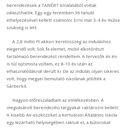
berendezések a TANÉRT kínálatából voltak
választhatók. Egy-egy teremben 36 tanuló
elhelyezésével kellett számolni. Erre már 3-4 év múlva
szükség is lett.
A 2,8 millió Ft akkori keretösszeg az induláshoz
elegendő volt. Sok fa elemet, mobil alkotórészt
tartalmazó berendezést rendeltem. A tervezők és én
is túl optimista voltam, ez 8-10 év után az
elhasználódásnál derült ki. De az indulás olyan sikeres
volt, hogy megyei bemutató iskolának jelölték a
Sárberkit.
Nagyon előreszaladtam az emlékezésben. A
megvásárolt berendezési tárgyakat raktározni kellett.
A kisebb AV-eszközöket a Kertvárosi Általános Iskola
egy lezárható helyiségében raktuk el, a bútorokat