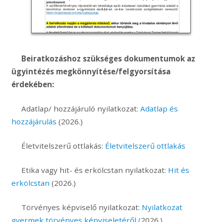
Beiratkozáshoz szükséges dokumentumok az
ügyintézés megkönnyítése/felgyorsítása
érdekében:
Adatlap/ hozzájáruló nyilatkozat:
Adatlap és
hozzájárulás
(2026.)
Életvitelszerű ottlakás:
Életvitelszerű ottlakás
Etika vagy hit- és erkölcstan nyilatkozat:
Hit és
erkölcstan
(2026.)
Törvényes képviselő nyilatkozat:
Nyilatkozat
gyermek törvényes képviseletéről
(
2026.)