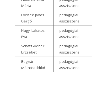
Mária
asszisztens
Forisek János
pedagógiai
Gergő
asszisztens
Nagy-Lakatos
pedagógiai
Éva
asszisztens
Schatz-Véber
pedagógiai
Erzsébet
asszisztens
Bognár-
pedagógiai
Málnási Ildikó
asszisztens