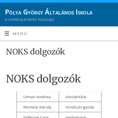
Pólya György Általános Iskola
A GONDOLKODÁS ISKOLÁJA
MENÜ
NOKS dolgozók
NOKS dolgozók
Ulman Andrea
iskolatitkár
Remete Károly
rendszergazda
Fidlerné Cina
pedagógiai