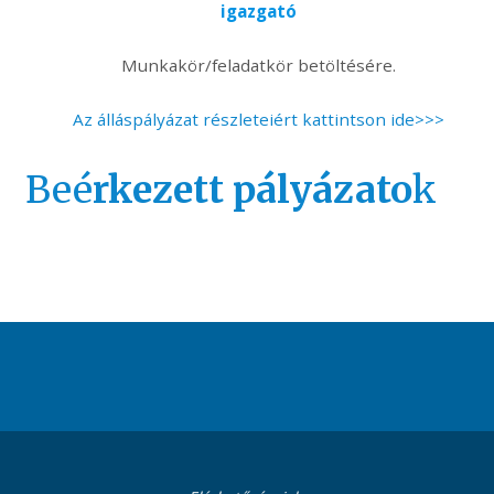
igazgató
Munkakör/feladatkör betöltésére.
Az álláspályázat részleteiért kattintson ide>>>
Beé
rkezett pályázato
k