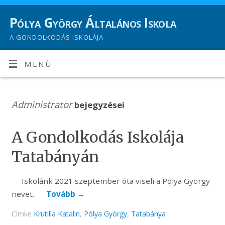
Pólya György Általános Iskola
A GONDOLKODÁS ISKOLÁJA
MENÜ
Administrator
bejegyzései
A Gondolkodás Iskolája
Tatabányán
Iskolánk 2021 szeptember óta viseli a Pólya György
nevet.
Tovább
→
Címke
Krutilla Katalin
,
Pólya György
,
Tatabánya