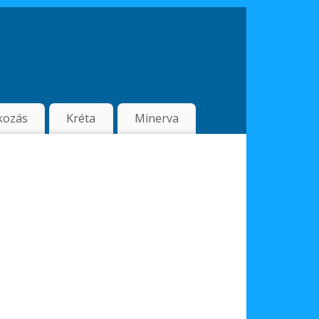
kozás
Kréta
Minerva