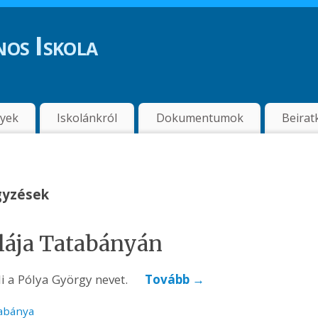
os Iskola
nyek
Iskolánkról
Dokumentumok
Beirat
egyzések
lája Tatabányán
i a Pólya György nevet.
Tovább
→
abánya