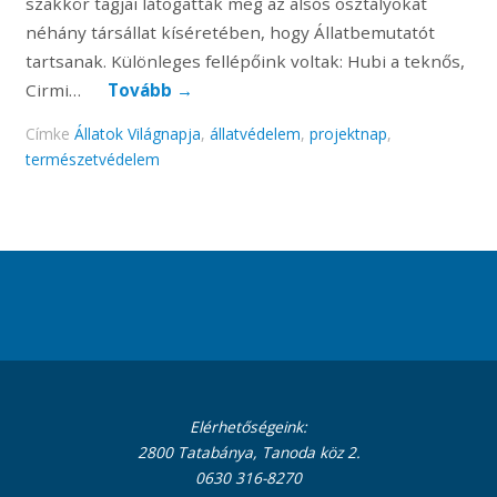
szakkör tagjai látogatták meg az alsós osztályokat
néhány társállat kíséretében, hogy Állatbemutatót
tartsanak. Különleges fellépőink voltak: Hubi a teknős,
Cirmi…
Tovább
→
Címke
Állatok Világnapja
,
állatvédelem
,
projektnap
,
természetvédelem
Elérhetőségeink:
2800 Tatabánya, Tanoda köz 2.
0630 316-8270