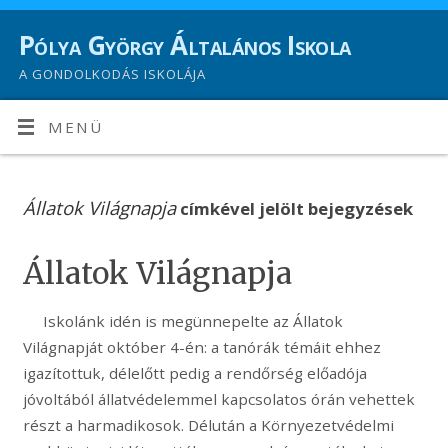
Pólya György Általános Iskola
A GONDOLKODÁS ISKOLÁJA
MENÜ
Állatok Világnapja
címkével jelölt bejegyzések
Állatok Világnapja
Iskolánk idén is megünnepelte az Állatok
Világnapját október 4-én: a tanórák témáit ehhez
igazítottuk, délelőtt pedig a rendőrség előadója
jóvoltából állatvédelemmel kapcsolatos órán vehettek
részt a harmadikosok. Délután a Környezetvédelmi