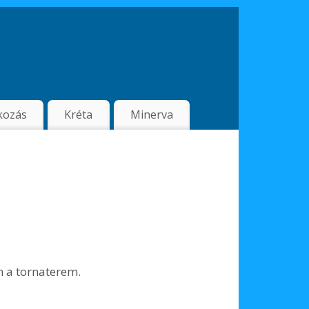
kozás
Kréta
Minerva
n a tornaterem.