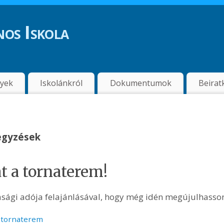
os Iskola
nyek
Iskolánkról
Dokumentumok
Beirat
jegyzések
 a tornaterem!
asági adója felajánlásával, hogy még idén megújulhasso
,
tornaterem