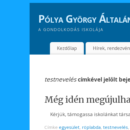
Pólya György Általán
A GONDOLKODÁS ISKOLÁJA
Kezdőlap
Hírek, rendezvé
testnevelés
címkével jelölt be
Még idén megújulhat
Kérjük, támogassa iskolánkat társ
Címke
egyesület
,
röplabda
,
testnevelés