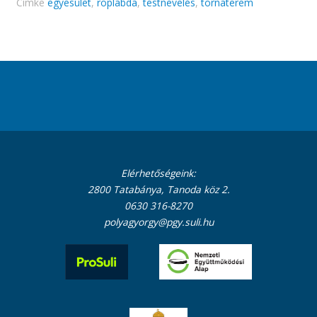
Címke
egyesület
,
röplabda
,
testnevelés
,
tornaterem
Elérhetőségeink:
2800 Tatabánya, Tanoda köz 2.
0630 316-8270
polyagyorgy@pgy.suli.hu