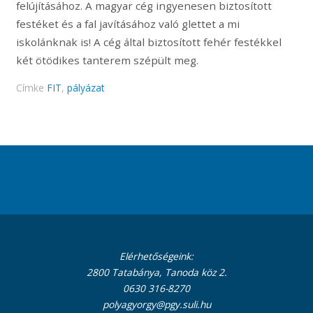
felújításához. A magyar cég ingyenesen biztosított
festéket és a fal javításához való glettet a mi
iskolánknak is! A cég által biztosított fehér festékkel
két ötödikes tanterem szépült meg.
Címke
FIT
,
pályázat
Elérhetőségeink:
2800 Tatabánya, Tanoda köz 2.
0630 316-8270
polyagyorgy@pgy.suli.hu