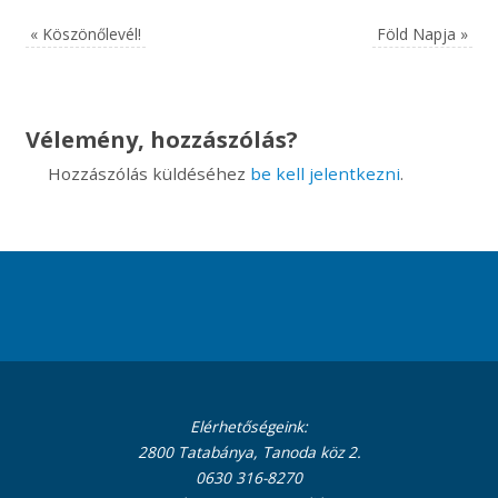
«
Köszönőlevél!
Föld Napja
»
Vélemény, hozzászólás?
Hozzászólás küldéséhez
be kell jelentkezni
.
Elérhetőségeink:
2800 Tatabánya, Tanoda köz 2.
0630 316-8270