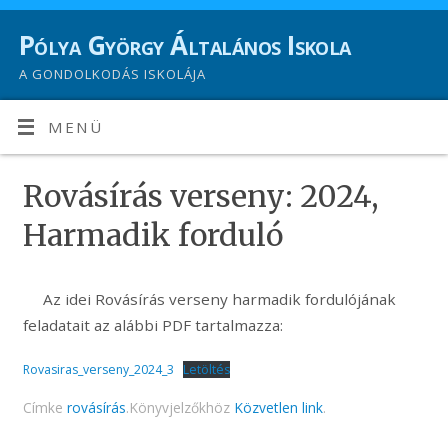
Pólya György Általános Iskola
A GONDOLKODÁS ISKOLÁJA
MENÜ
Rovásírás verseny: 2024,
Harmadik forduló
Az idei Rovásírás verseny harmadik fordulójának
feladatait az alábbi PDF tartalmazza:
Rovasiras_verseny_2024_3
Letöltés
Címke
rovásírás
.
Könyvjelzőkhöz
Közvetlen link
.