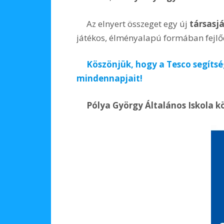
Az elnyert összeget egy új
társasj
játékos, élményalapú formában fejlőd
Köszönjük, hogy a Tesco segíts
mindennapjait!
Pólya György Általános Iskola 