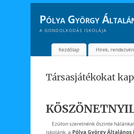
Pólya György Általán
A GONDOLKODÁS ISKOLÁJA
Kezdőlap
Hírek, rendezvé
Társasjátékokat kap
KÖSZÖNETNYIL
Ezúton szeretnénk őszinte hálánkat
iskolánk, a
Pólya György Általános 