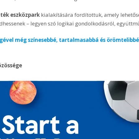
áték eszközpark
kialakítására fordítottuk, amely lehetős
hessenek – legyen szó logikai gondolkodásról, együttműk
égével még színesebbé, tartalmasabbá és örömtelibb
közössége