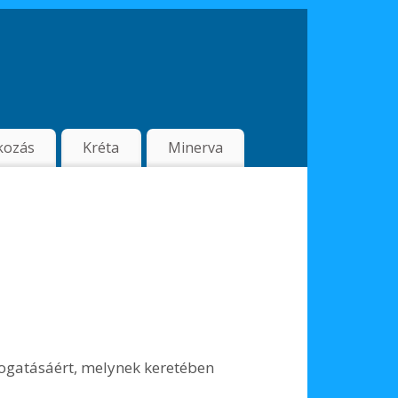
kozás
Kréta
Minerva
gatásáért, melynek keretében