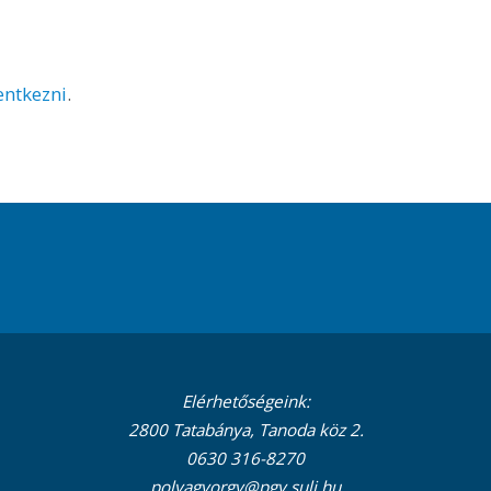
lentkezni
.
Elérhetőségeink:
2800 Tatabánya, Tanoda köz 2.
0630 316-8270
polyagyorgy@pgy.suli.hu