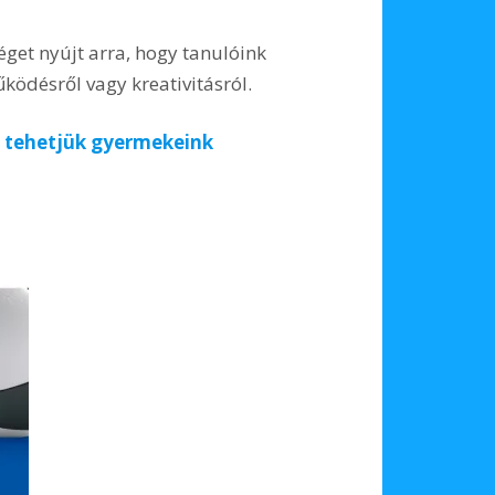
éget nyújt arra, hogy tanulóink
ödésről vagy kreativitásról.
é tehetjük gyermekeink