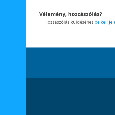
Vélemény, hozzászólás?
Hozzászólás küldéséhez
be kell je