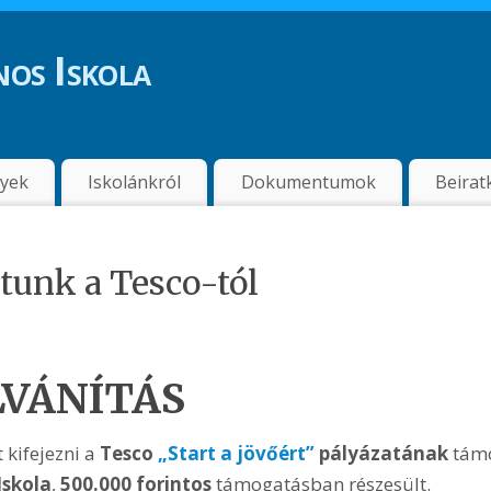
os Iskola
nyek
Iskolánkról
Dokumentumok
Beirat
tunk a Tesco-tól
VÁNÍTÁS
 kifejezni a
Tesco
„Start a jövőért”
pályázatának
támo
Iskola
,
500.000 forintos
támogatásban részesült.